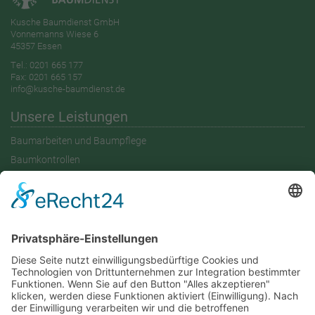
Kusche Baumdienst GmbH
Vonnemanns Wiese 6
45357 Essen
Tel.:
0201 665 177
Fax: 0201 665 157
info@kusche-baumdienst.de
Unsere Leistungen
Baumarbeiten und Baumpflege
Baumkontrollen
Übernahme Verkehrssicherungspflicht
Baumgutachten und Wertermittlung
Ökologische Baubegleitung
Bekämpfung Eichenprozessionsspinner
Über uns
Wer wir sind
Unser Team